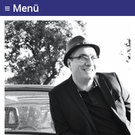
≡ Menü