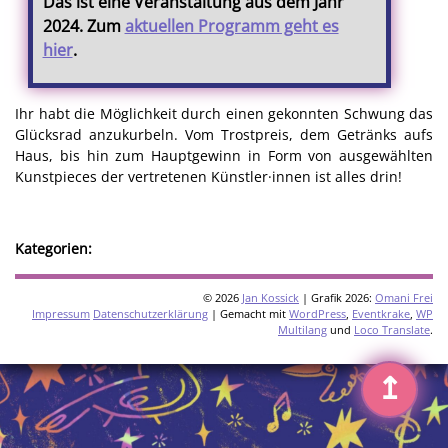
Das ist eine Veranstaltung aus dem Jahr
2024. Zum
aktuellen Programm geht es
hier
.
Ihr habt die Möglichkeit durch einen gekonnten Schwung das
Glücksrad anzukurbeln. Vom Trostpreis, dem Getränks aufs
Haus, bis hin zum Hauptgewinn in Form von ausgewählten
Kunstpieces der vertretenen Künstler·innen ist alles drin!
Kategorien:
© 2026
Jan Kossick
| Grafik 2026:
Omani Frei
Impressum
Datenschutzerklärung
| Gemacht mit
WordPress
,
Eventkrake
,
WP
Multilang
und
Loco Translate
.
↥