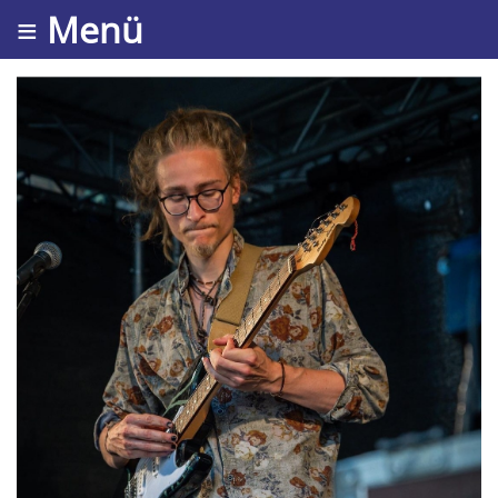
≡ Menü