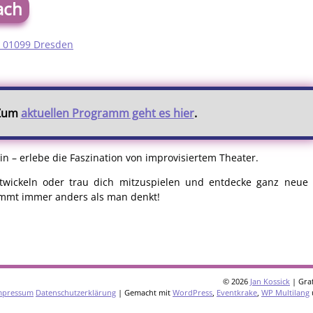
ach
, 01099 Dresden
 Zum
aktuellen Programm geht es hier
.
in – erlebe die Faszination von improvisiertem Theater.
entwickeln oder trau dich mitzuspielen und entdecke ganz neue 
kommt immer anders als man denkt!
© 2026
Jan Kossick
| Graf
mpressum
Datenschutzerklärung
| Gemacht mit
WordPress
,
Eventkrake
,
WP Multilang