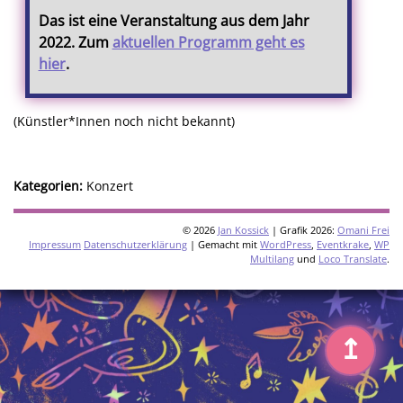
Das ist eine Veranstaltung aus dem Jahr
2022. Zum
aktuellen Programm geht es
hier
.
(Künstler*Innen noch nicht bekannt)
Kategorien:
Konzert
© 2026
Jan Kossick
| Grafik 2026:
Omani Frei
Impressum
Datenschutzerklärung
| Gemacht mit
WordPress
,
Eventkrake
,
WP
Multilang
und
Loco Translate
.
↥