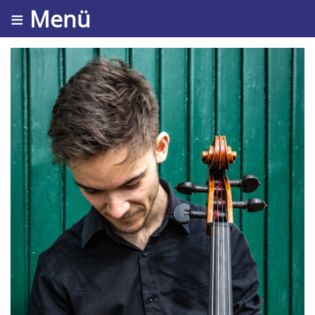
≡ Menü