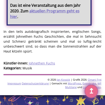
Das ist eine Veranstaltung aus dem Jahr
2020. Zum
aktuellen Programm geht es
hier
.
In den teils autobiografisch inspirierten, englischen Songs,
erzählt Johnethen Fuchs Geschichten, die mal in Sehnsucht
und Schmerz getränkt scheinen und mal so luftig-leicht
unbeschwert sind, so dass man die Sonnenstrahlen auf der
Haut kitzeln spürt.
Künstler·innen:
Johnethen Fuchs
Kategorien:
Musik
© 2026
Jan Kossick
| Grafik 2026:
Omani Frei
Impressum
Datenschutzerklärung
| Gemacht mit
WordPress
,
Eventkrake
,
WP
Multilang
und
Loco Translate
.
↥