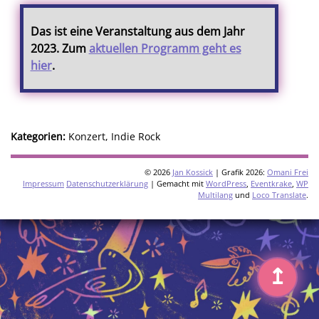
Das ist eine Veranstaltung aus dem Jahr
2023. Zum
aktuellen Programm geht es
hier
.
Kategorien:
Konzert, Indie Rock
© 2026
Jan Kossick
| Grafik 2026:
Omani Frei
Impressum
Datenschutzerklärung
| Gemacht mit
WordPress
,
Eventkrake
,
WP
Multilang
und
Loco Translate
.
↥