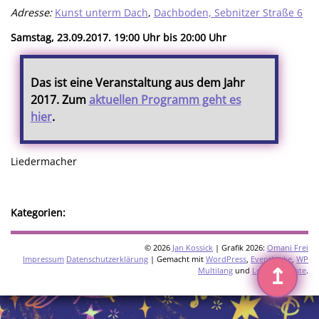
Adresse:
Kunst unterm Dach
,
Dachboden, Sebnitzer Straße 6
Samstag, 23.09.2017. 19:00 Uhr bis 20:00 Uhr
Das ist eine Veranstaltung aus dem Jahr
2017. Zum
aktuellen Programm geht es
hier
.
Liedermacher
Kategorien:
© 2026
Jan Kossick
| Grafik 2026:
Omani Frei
Impressum
Datenschutzerklärung
| Gemacht mit
WordPress
,
Eventkrake
,
WP
↥
Multilang
und
Loco Translate
.