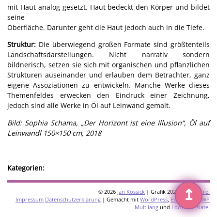
mit Haut analog gesetzt. Haut bedeckt den Körper und bildet
seine
Oberfläche. Darunter geht die Haut jedoch auch in die Tiefe.
Struktur:
Die überwiegend großen Formate sind größtenteils
Landschaftsdarstellungen. Nicht narrativ sondern
bildnerisch, setzen sie sich mit organischen und pflanzlichen
Strukturen auseinander und erlauben dem Betrachter, ganz
eigene Assoziationen zu entwickeln. Manche Werke dieses
Themenfeldes erwecken den Eindruck einer Zeichnung,
jedoch sind alle Werke in Öl auf Leinwand gemalt.
Bild: Sophia Schama, „Der Horizont ist eine Illusion“, Öl auf
Leinwandl 150×150 cm, 2018
Kategorien:
↥
© 2026
Jan Kossick
| Grafik 2026:
Omani Frei
Impressum
Datenschutzerklärung
| Gemacht mit
WordPress
,
Eventkrake
,
WP
Multilang
und
Loco Translate
.