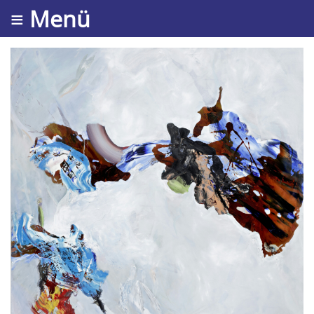
≡ Menü