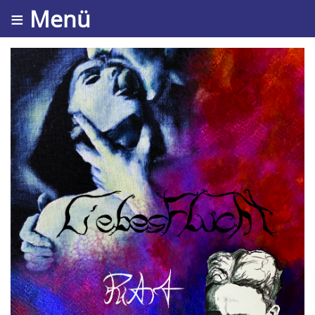
≡ Menü