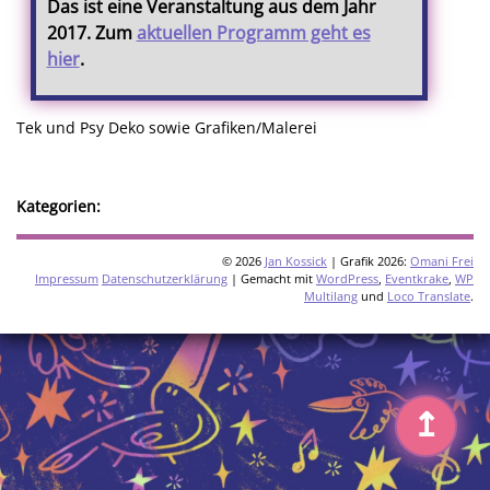
Das ist eine Veranstaltung aus dem Jahr
2017. Zum
aktuellen Programm geht es
hier
.
Tek und Psy Deko sowie Grafiken/Malerei
Kategorien:
© 2026
Jan Kossick
| Grafik 2026:
Omani Frei
Impressum
Datenschutzerklärung
| Gemacht mit
WordPress
,
Eventkrake
,
WP
Multilang
und
Loco Translate
.
↥