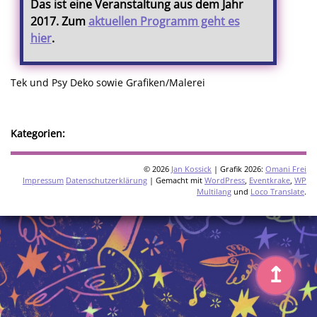
Das ist eine Veranstaltung aus dem Jahr
2017. Zum
aktuellen Programm geht es
hier
.
Tek und Psy Deko sowie Grafiken/Malerei
Kategorien:
© 2026
Jan Kossick
| Grafik 2026:
Omani Frei
Impressum
Datenschutzerklärung
| Gemacht mit
WordPress
,
Eventkrake
,
WP
Multilang
und
Loco Translate
.
↥