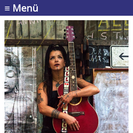
≡ Menü