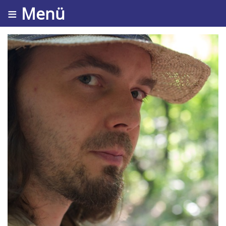
≡ Menü