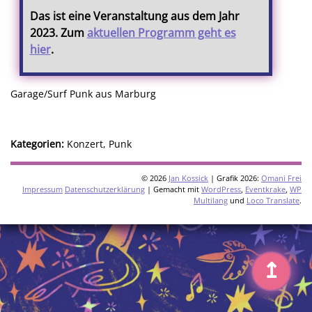
Das ist eine Veranstaltung aus dem Jahr
2023. Zum
aktuellen Programm geht es
hier
.
Garage/Surf Punk aus Marburg
Kategorien:
Konzert, Punk
© 2026
Jan Kossick
| Grafik 2026:
Omani Frei
Impressum
Datenschutzerklärung
| Gemacht mit
WordPress
,
Eventkrake
,
WP
Multilang
und
Loco Translate
.
↥