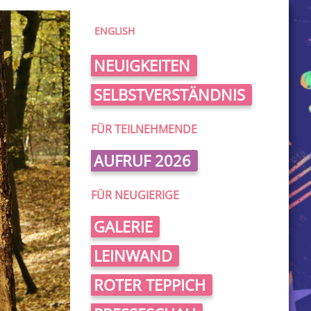
ENGLISH
NEUIGKEITEN
SELBSTVERSTÄNDNIS
FÜR TEILNEHMENDE
AUFRUF 2026
FÜR NEUGIERIGE
GALERIE
LEINWAND
ROTER TEPPICH