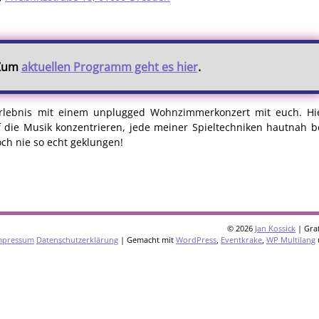
 Zum
aktuellen Programm geht es hier
.
erlebnis mit einem unplugged Wohnzimmerkonzert mit euch. Hi
uf die Musik konzentrieren, jede meiner Spieltechniken hautnah
ch nie so echt geklungen!
© 2026
Jan Kossick
| Graf
mpressum
Datenschutzerklärung
| Gemacht mit
WordPress
,
Eventkrake
,
WP Multilang