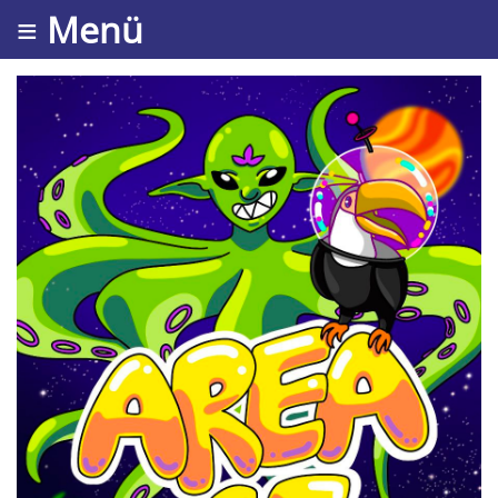
≡ Menü