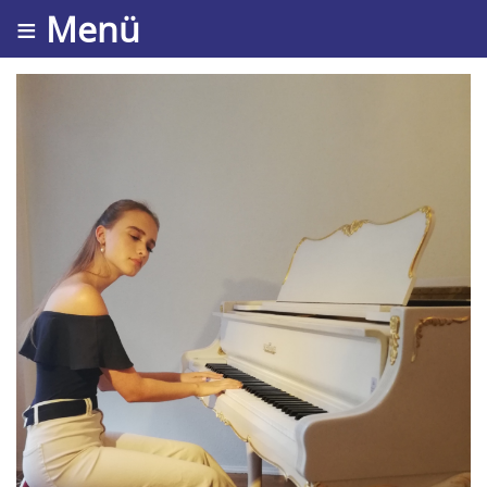
≡ Menü