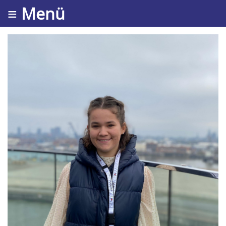
≡ Menü