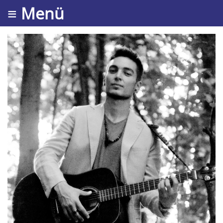
≡ Menü