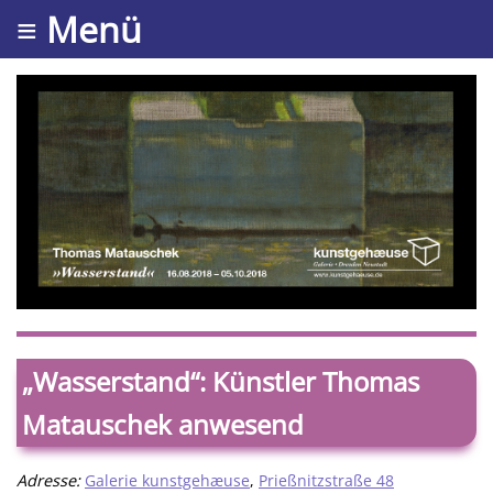
≡ Menü
„Wasserstand“: Künstler Thomas
Matauschek anwesend
Adresse:
Galerie kunstgehæuse
,
Prießnitzstraße 48