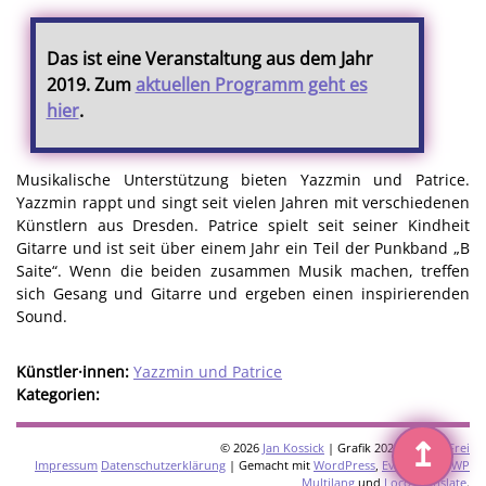
Das ist eine Veranstaltung aus dem Jahr
2019. Zum
aktuellen Programm geht es
hier
.
Musikalische Unterstützung bieten Yazzmin und Patrice.
Yazzmin rappt und singt seit vielen Jahren mit verschiedenen
Künstlern aus Dresden. Patrice spielt seit seiner Kindheit
Gitarre und ist seit über einem Jahr ein Teil der Punkband „B
Saite“. Wenn die beiden zusammen Musik machen, treffen
sich Gesang und Gitarre und ergeben einen inspirierenden
Sound.
Künstler·innen:
Yazzmin und Patrice
Kategorien:
↥
© 2026
Jan Kossick
| Grafik 2026:
Omani Frei
Impressum
Datenschutzerklärung
| Gemacht mit
WordPress
,
Eventkrake
,
WP
Multilang
und
Loco Translate
.