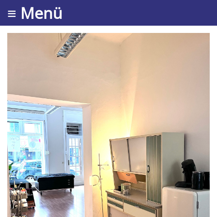
≡ Menü