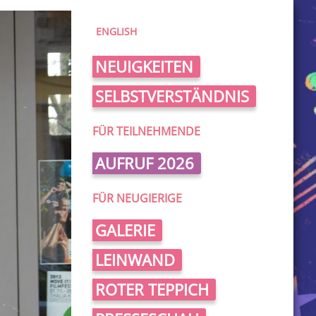
ENGLISH
NEUIGKEITEN
SELBSTVERSTÄNDNIS
FÜR TEILNEHMENDE
AUFRUF 2026
FÜR NEUGIERIGE
GALERIE
LEINWAND
ROTER TEPPICH