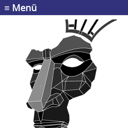
≡ Menü