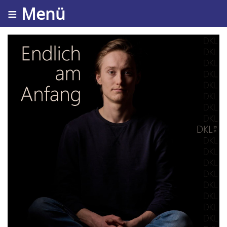
≡ Menü