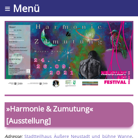
≡ Menü
»Harmonie & Zumutung«
[Ausstellung]
Adresse:
Stadtteilhaus Äußere Neustadt und bühne Wanne
,