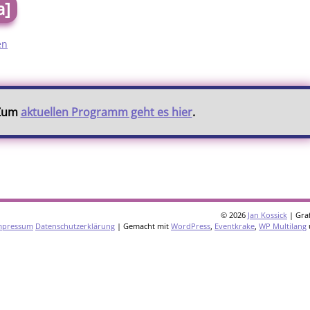
a]
en
 Zum
aktuellen Programm geht es hier
.
© 2026
Jan Kossick
| Graf
mpressum
Datenschutzerklärung
| Gemacht mit
WordPress
,
Eventkrake
,
WP Multilang