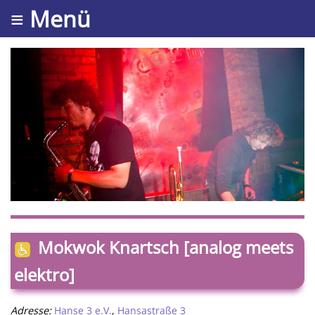
≡ Menü
Mokwok Knartsch [analog meets
elektro]
Adresse:
Hanse 3 e.V.
,
Hansastraße 3