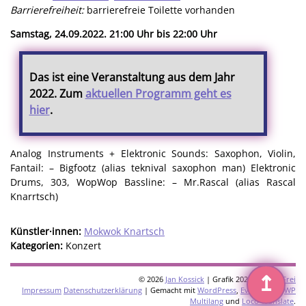
Barrierefreiheit:
barrierefreie Toilette vorhanden
Samstag, 24.09.2022. 21:00 Uhr bis 22:00 Uhr
Das ist eine Veranstaltung aus dem Jahr
2022. Zum
aktuellen Programm geht es
hier
.
Analog Instruments + Elektronic Sounds: Saxophon, Violin,
Fantail: – Bigfootz (alias teknival saxophon man) Elektronic
Drums, 303, WopWop Bassline: – Mr.Rascal (alias Rascal
Knarrtsch)
Künstler·innen:
Mokwok Knartsch
Kategorien:
Konzert
↥
© 2026
Jan Kossick
| Grafik 2026:
Omani Frei
Impressum
Datenschutzerklärung
| Gemacht mit
WordPress
,
Eventkrake
,
WP
Multilang
und
Loco Translate
.