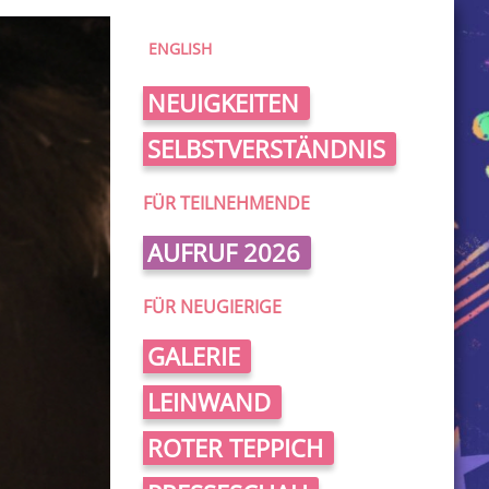
ENGLISH
NEUIGKEITEN
SELBSTVERSTÄNDNIS
FÜR TEILNEHMENDE
AUFRUF 2026
FÜR NEUGIERIGE
GALERIE
LEINWAND
ROTER TEPPICH