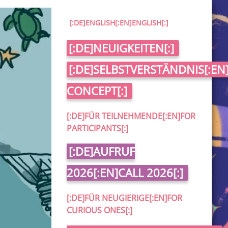
[:DE]ENGLISH[:EN]ENGLISH[:]
[:DE]NEUIGKEITEN[:]
[:DE]SELBSTVERSTÄNDNIS[:EN]
CONCEPT[:]
[:DE]FÜR TEILNEHMENDE[:EN]FOR
PARTICIPANTS[:]
[:DE]AUFRUF
2026[:EN]CALL 2026[:]
[:DE]FÜR NEUGIERIGE[:EN]FOR
CURIOUS ONES[:]