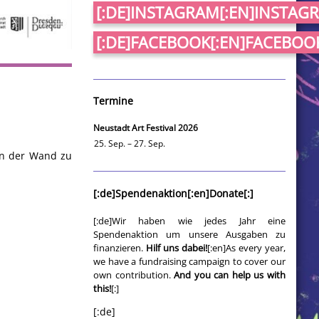
[:DE]INSTAGRAM[:EN]INSTAGR
[:DE]FACEBOOK[:EN]FACEBOOK
Termine
Neustadt Art Festival 2026
25. Sep. – 27. Sep.
an der Wand zu
[:de]Spendenaktion[:en]Donate[:]
[:de]Wir haben wie jedes Jahr eine
Spendenaktion um unsere Ausgaben zu
finanzieren.
Hilf uns dabei!
[:en]As every year,
we have a fundraising campaign to cover our
own contribution.
And you can help us with
this!
[:]
[:de]