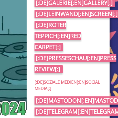
[:DE]GALERIE[:EN]GALLERY[:]
[:DE]LEINWAND[:EN]SCREEN[:]
[:DE]ROTER
TEPPICH[:EN]RED
CARPET[:]
[:DE]PRESSESCHAU[:EN]PRESS
REVIEW[:]
[:DE]SOZIALE MEDIEN[:EN]SOCIAL
MEDIA[:]
[:DE]MASTODON[:EN]MASTOD
[:DE]TELEGRAM[:EN]TELEGRAM