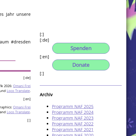
es Jahr unsere
[:]
[:de]
eiraum #dresden
Spenden
[:en]
Donate
[:]
[:de]
ik 2026:
Omani Frei
und
Loco Translate
.
Archiv
[:en]
Programm NAF 2025
raphics:
Omani Frei
Programm NAF 2024
and
Loco Translate
.
Programm NAF 2023
[:]
Programm NAF 2022
Programm NAF 2021
Programm NAF 2020