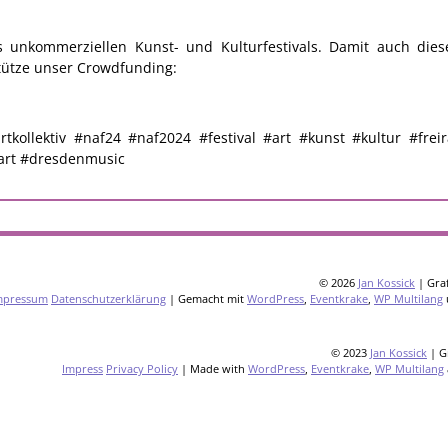
unkommerziellen Kunst- und Kulturfestivals. Damit auch dies
stütze unser Crowdfunding:
artkollektiv #naf24 #naf2024 #festival #art #kunst #kultur #fr
art #dresdenmusic
© 2026
Jan Kossick
| Graf
mpressum
Datenschutzerklärung
| Gemacht mit
WordPress
,
Eventkrake
,
WP Multilang
© 2023
Jan Kossick
| G
Impress
Privacy Policy
| Made with
WordPress
,
Eventkrake
,
WP Multilang