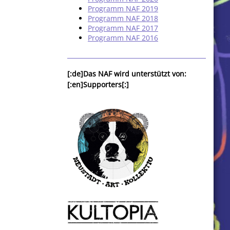
Programm NAF 2019
Programm NAF 2018
Programm NAF 2017
Programm NAF 2016
[:de]Das NAF wird unterstützt von:
[:en]Supporters[:]