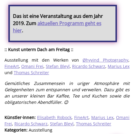
Das ist eine Veranstaltung aus dem Jahr
2019. Zum
aktuellen Programm geht es
hier
.
:: Kunst unterm Dach am Freitag ::
Ausstellung mit den Werken von
Øhyvind Photography
,
FineArt
,
Omani Frei
,
Stefan Bleyl
,
Ricardo Schwarz
,
Marius Lex
und
Thomas Schreiter
Gemütliches Zusammensein in uriger Atmosphäre mit
Gelegenheiten zum entspannen und verweilen. Dazu gibt es
an unserer kleinen Bar Kaffee, Tee und Kuchen sowie die
obligatorischen Abendfüller. 😉
Künstler·innen:
Elisabeth Robock
,
FineArt
,
Marius Lex
,
Omani
Frei
,
Ricardo Schwarz
,
Stefan Bleyl
,
Thomas Schreiter
Kategorien:
Ausstellung